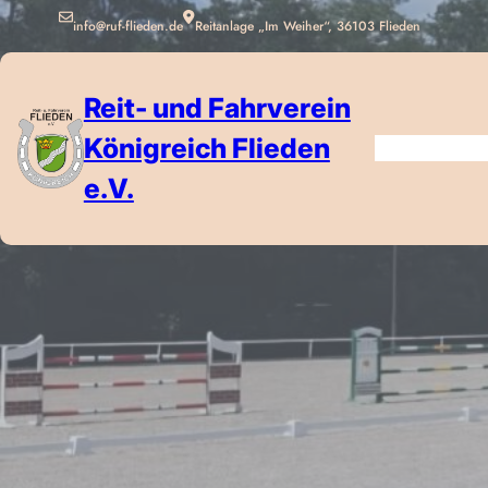
info@ruf-flieden.de
Reitanlage „Im Weiher“, 36103 Flieden
Reit- und Fahrverein
Königreich Flieden
e.V.